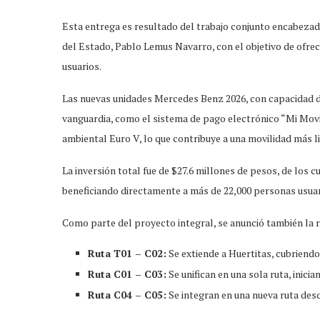
Esta entrega es resultado del trabajo conjunto encabeza
del Estado, Pablo Lemus Navarro, con el objetivo de ofrece
usuarios.
Las nuevas unidades Mercedes Benz 2026, con capacidad d
vanguardia, como el sistema de pago electrónico “Mi Movi
ambiental Euro V, lo que contribuye a una movilidad más l
La inversión total fue de $27.6 millones de pesos, de los 
beneficiando directamente a más de 22,000 personas usua
Como parte del proyecto integral, se anunció también la re
Ruta T01 – C02:
Se extiende a Huertitas, cubriend
Ruta C01 – C03:
Se unifican en una sola ruta, inic
Ruta C04 – C05:
Se integran en una nueva ruta desd