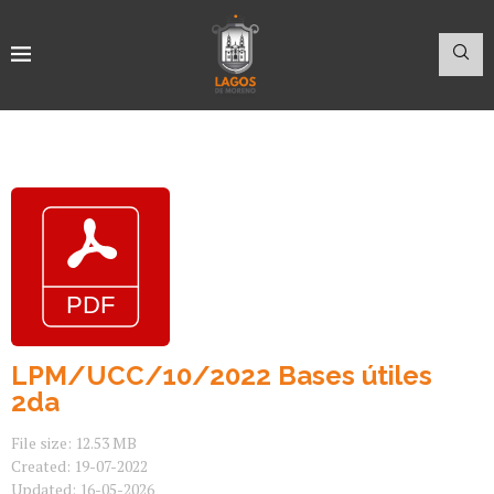
LPM/UCC/10/2022 Bases útiles
2da
File size: 12.53 MB
Created: 19-07-2022
Updated: 16-05-2026