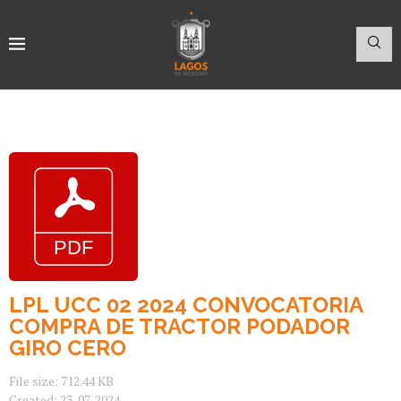
LPL UCC 02 2024 CONVOCATORIA
COMPRA DE TRACTOR PODADOR
GIRO CERO
File size: 712.44 KB
Created: 23-07-2024