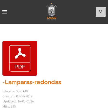
-Lamparas-redondas
File size: 9.80 MB
Created: 07-02-2022
Updated: 16-05-2026
Hits: 248