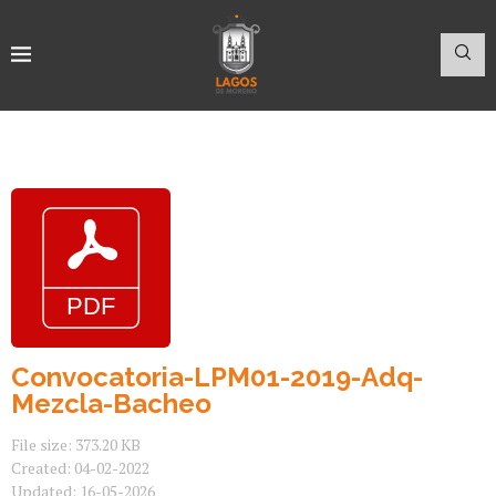
Convocatoria-LPM01-2019-Adq-
Mezcla-Bacheo
File size: 373.20 KB
Created: 04-02-2022
Updated: 16-05-2026