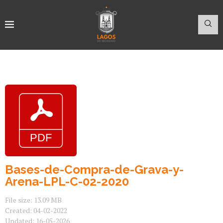
Bases-de-Compra-de-Grava-y-
Arena-LPL-C-02-2020
File size: 13.09 MB
Created: 04-02-2022
Updated: 16-05-2026