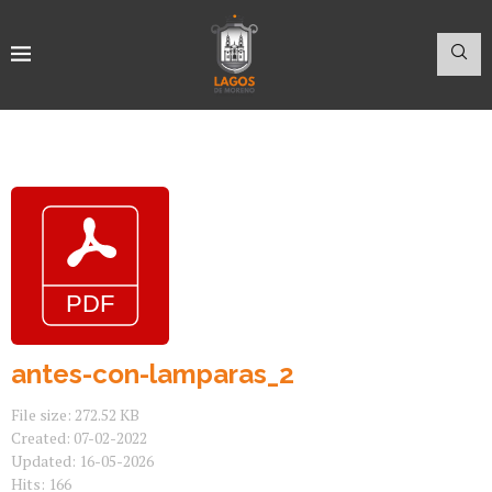
antes-con-lamparas_2
File size: 272.52 KB
Created: 07-02-2022
Updated: 16-05-2026
Hits: 166