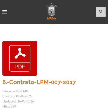
6.-Contrato-LPM-007-2017
File size: 8.87 MB
Created: 04-02-2022
Updated: 16-05-2026
Hits: 259