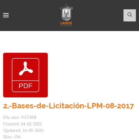
2.-Bases-de-Licitación-LPM-08-2017
File size: 9.53 MB
Created: 04-02-2022
Updated: 16-05-2026
Hits: 194