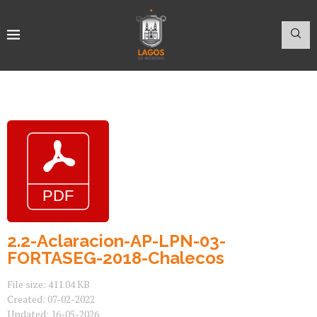
2.2-Aclaracion-AP-LPN-03-
FORTASEG-2018-Chalecos
File size: 411.04 KB
Created: 07-02-2022
Updated: 16-05-2026