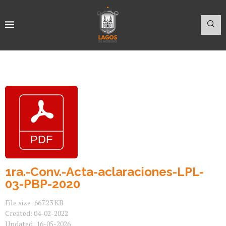
1ra.-Conv.-Acta-aclaraciones-LPL-
03-PBP-2020
File size: 667.23 KB
Created: 04-02-2022
Updated: 16-05-2026