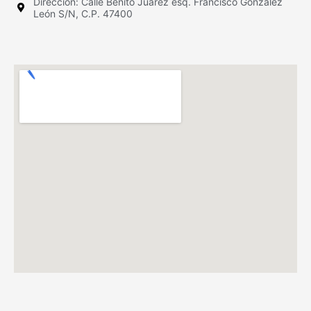
Dirección: Calle Benito Juárez esq. Francisco González
León S/N, C.P. 47400