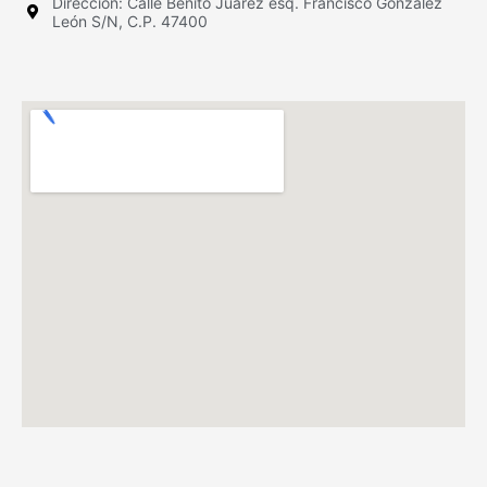
Dirección: Calle Benito Juárez esq. Francisco González
León S/N, C.P. 47400