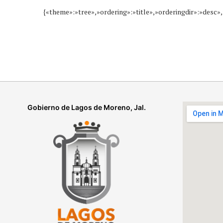
{«theme»:»tree»,»ordering»:»title»,»orderingdir»:»desc
Gobierno de Lagos de Moreno, Jal.