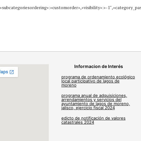
»,»subcategoriesordering»:»customorder»,»visibility»:»-1″,»category_p
Informacion de Interés
programa de ordenamiento ecológico
local participativo de lagos de
moreno
programa anual de adquisiciones,
arrendamientos y servicios del
ayuntamiento de lagos de moreno,
jalisco, ejercicio fiscal 2024
edicto de notificación de valores
catastrales 2024