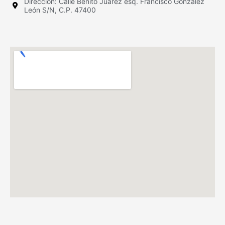
Dirección: Calle Benito Juárez esq. Francisco González
León S/N, C.P. 47400