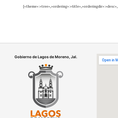
{«theme»:»tree»,»ordering»:»title»,»orderingdir»:»desc
Gobierno de Lagos de Moreno, Jal.