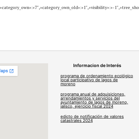
»,»category_own»:»7″,»category_own_old»:»1″,»visibility»:»-1″,»tree
Informacion de Interés
programa de ordenamiento ecológico
local participativo de lagos de
moreno
programa anual de adquisiciones,
arrendamientos y servicios del
ayuntamiento de lagos de moreno,
jalisco, ejercicio fiscal 2024
edicto de notificación de valores
catastrales 2024