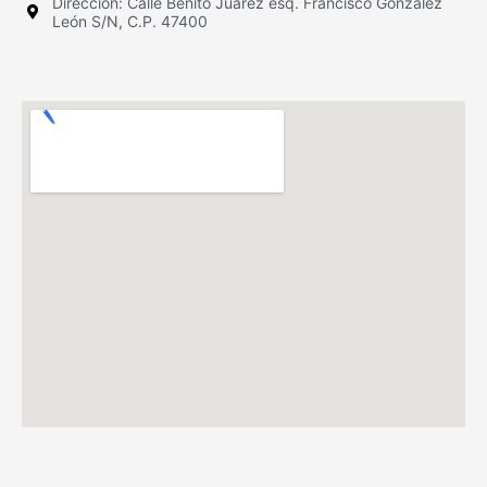
Dirección: Calle Benito Juárez esq. Francisco González
León S/N, C.P. 47400