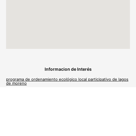
Informacion de Interés
programa de ordenamiento ecológico local participativo de lagos
de moreno
programa anual de adquisiciones, arrendamientos y servicios del
ayuntamiento de lagos de moreno, jalisco, ejercicio fiscal 2024
edicto de notificación de valores catastrales 2024
Avisos de Privacidad del Centro Público de Mediación
Municipal