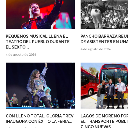
PEQUEÑOS MUSICAL LLENA EL
PANCHO BARRAZA REÚN
TEATRO DEL PUEBLO DURANTE
DE ASISTENTES EN UNA
EL SEXTO...
4 de agosto de 2026
4 de agosto de 2026
CON LLENO TOTAL, GLORIA TREVI
LAGOS DE MORENO FO
INAUGURA CON ÉXITO LA FERIA...
EL TRANSPORTE PÚBL
CINCO NUEVAS...